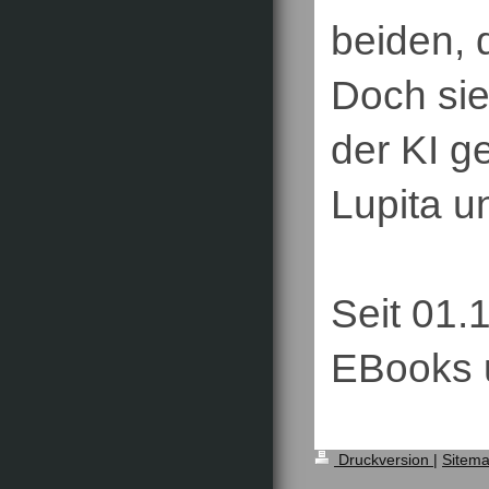
beiden, 
Doch sie
der KI g
Lupita u
Seit 01.1
EBooks u
Druckversion
|
Sitem