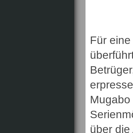
Für eine
überführ
Betrüger
erpressen
Mugabo i
Serienmö
über die