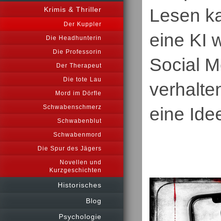
Lesen ka
Krimis & Thriller
Der Kuppler
eine KI 
Die Headhunterin
Die Professorin
Social M
Der Therapeut
Die tote Lau
verhalte
Mord im Dörfle
Schwabenschmerz
eine Ide
Schwabenblut
Schwabenmord
Die Spur des Jägers
Novellen und
Kurzgeschichten
Historisches
Blog
Psychologie