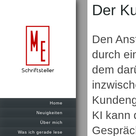
Der Ku
Den Anst
durch ein
dem darü
inzwische
Kundeng
Home
KI kann 
Neuigkeiten
Über mich
Gespräch
Was ich gerade lese