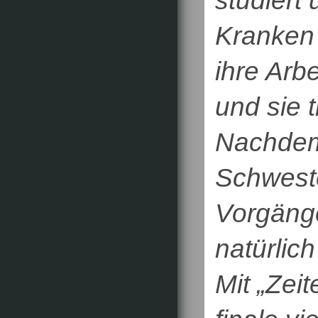
studiert 
Kranken 
ihre Arbe
und sie 
Nachdem
Schweste
Vorgänge
natürlic
Mit „Zei