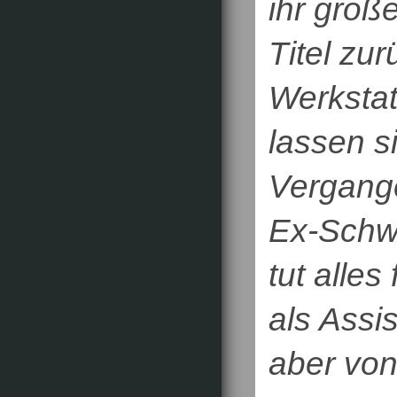
ihr große
Titel zu
Werkstat
lassen s
Vergange
Ex-Schw
tut alles
als Assis
aber vo