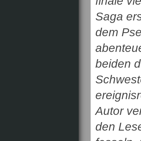
finale v
Saga ers
dem Pse
abenteue
beiden d
Schweste
ereignis
Autor ve
den Lese