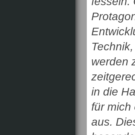
fesseln.
Protagon
Entwickl
Technik,
werden z
zeitgere
in die H
für mich
aus. Die