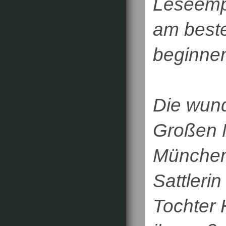
Leseempf
am beste
beginne
Die wund
Großen 
München 
Sattlerin
Tochter H