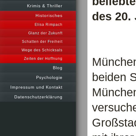
beliebt
Krimis & Thriller
des 20.
Historisches
Elisa Rimpach
Glanz der Zukunft
Schatten der Freiheit
Wege des Schicksals
München
Zeiten der Hoffnung
Blog
beiden 
Psychologie
Impressum und Kontakt
München
Datenschutzerklärung
versuche
Großstad