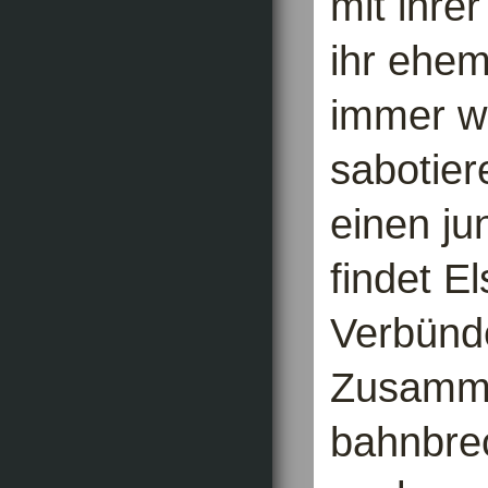
mit ihrer
ihr ehem
immer wi
sabotier
einen ju
findet E
Verbünd
Zusammen
bahnbre