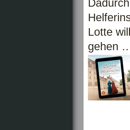
Dadurch 
Helferin
Lotte wi
gehen 