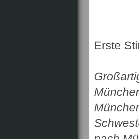
Erste St
Großarti
Münche
München
Schweste
nach Mü