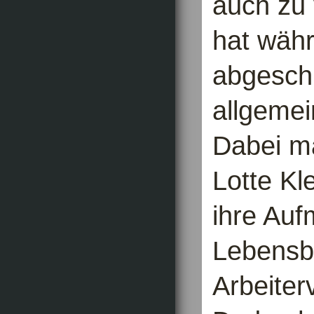
auch zu 
hat wäh
abgesch
allgemei
Dabei ma
Lotte Kle
ihre Auf
Lebensb
Arbeiter