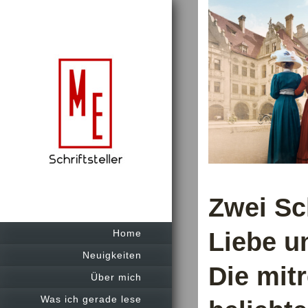
Zwei Sc
Home
Liebe u
Neuigkeiten
Die mit
Über mich
Was ich gerade lese