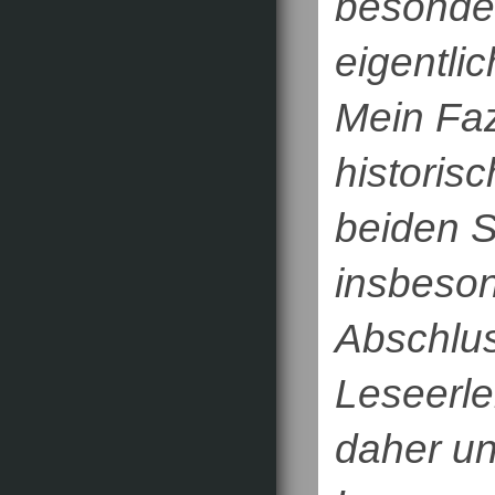
besonde
eigentli
Mein Faz
historis
beiden S
insbeson
Abschlus
Leseerle
daher u