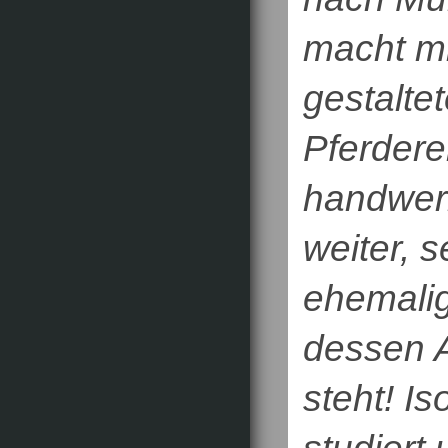
macht mi
gestalte
Pferdere
handwerk
weiter, 
ehemalig
dessen A
steht! I