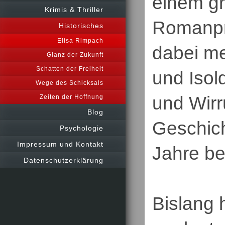
einem gr
Krimis & Thriller
Romanpr
Historisches
Elisa Rimpach
dabei me
Glanz der Zukunft
Schatten der Freiheit
und Isol
Wege des Schicksals
und Wir
Zeiten der Hoffnung
Blog
Geschich
Psychologie
Impressum und Kontakt
Jahre be
Datenschutzerklärung
Bislang 