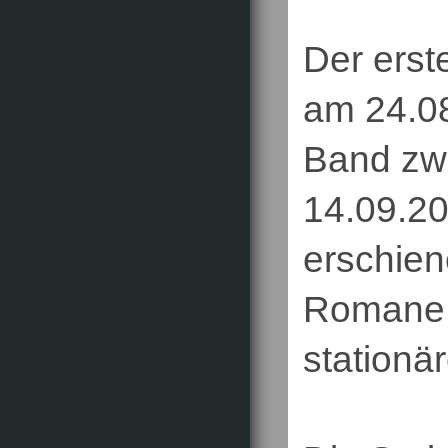
Der erst
am 24.08
Band zwe
14.09.20
erschien
Romane 
stationä