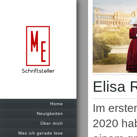
Elisa 
Home
Im erste
Neuigkeiten
2020 hab
Über mich
Was ich gerade lese