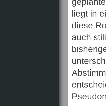
geplanten
liegt in
diese Ro
auch sti
bisherig
untersch
Abstimmu
entschei
Pseudon