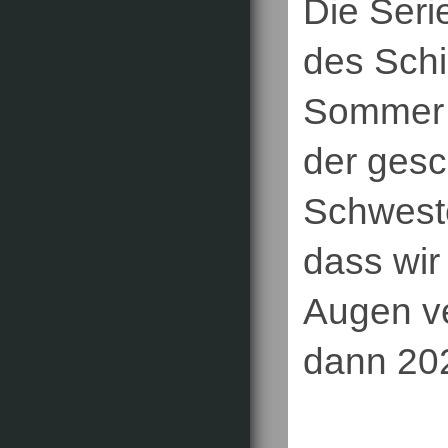
Die Seri
des Schi
Sommer 2
der gesc
Schweste
dass wir
Augen ve
dann 20